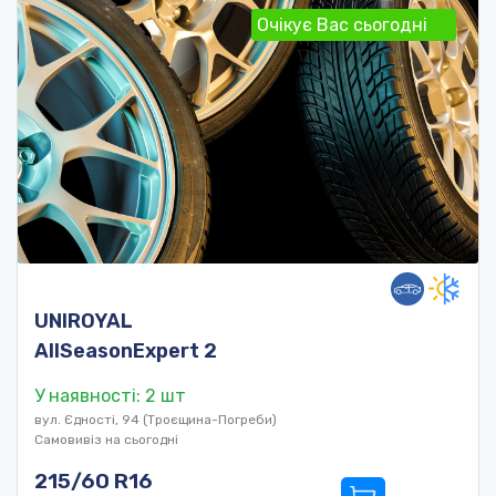
Очікує Вас сьогодні
UNIROYAL
AllSeasonExpert 2
У наявності: 2 шт
вул. Єдності, 94 (Троєщина-Погреби)
Самовивіз на сьогодні
215/60 R16