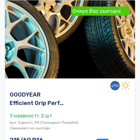
Очікує Вас сьогодні
GOODYEAR
Efficient Grip Perf…
У наявності: 2 шт
вул. Єдності, 94 (Троєщина-Погреби)
Самовивіз на сьогодні
215/60 R16