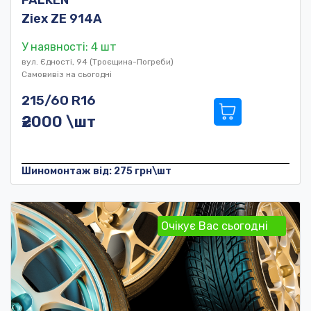
FALKEN
Ziex ZE 914A
У наявності: 4 шт
вул. Єдності, 94 (Троєщина-Погреби)
Самовивіз на сьогодні
215/60 R16
₴2000 \шт
Шиномонтаж від: 275 грн\шт
Очікує Вас сьогодні