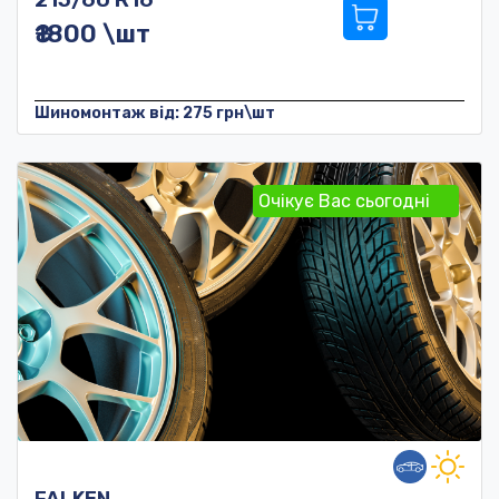
₴1800 \шт
Шиномонтаж від: 275 грн\шт
Очікує Вас сьогодні