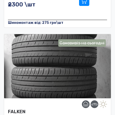
₴2300 \шт
Шиномонтаж від: 275 грн\шт
Самовивіз на сьогодні
FALKEN