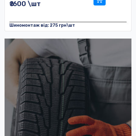
₴1600 \шт
Шиномонтаж від: 275 грн\шт