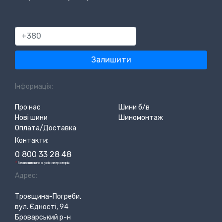
380
Залишити
Інформація:
Про нас
Шини б/в
Нові шини
Шиномонтаж
Оплата/Доставка
Контакти:
0 800 33 28 48
*
безкоштовно з усіх операторів
Адрес:
Троєщина-Погреби,
вул. Єдності, 94
Броварський р-н