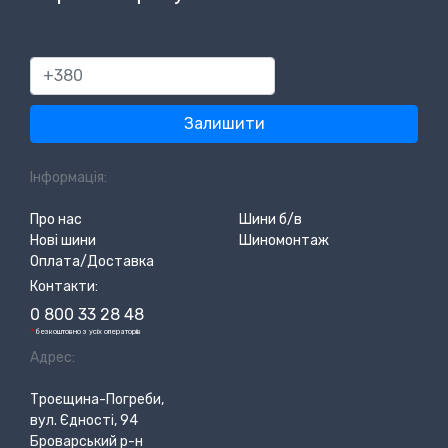
380
Залишити
Інформація:
Про нас
Шини б/в
Нові шини
Шиномонтаж
Оплата/Доставка
Контакти:
0 800 33 28 48
*
безкоштовно з усіх операторів
Адрес:
Троєщина-Погреби,
вул. Єдності, 94
Броварський р-н