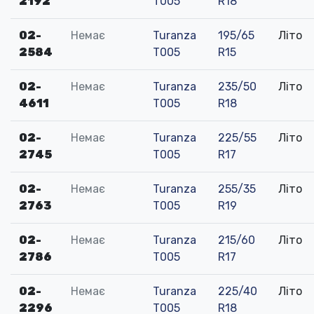
2192
T005
R18
02-
Немає
Turanza
195/65
Літо
2584
T005
R15
02-
Немає
Turanza
235/50
Літо
4611
T005
R18
02-
Немає
Turanza
225/55
Літо
2745
T005
R17
02-
Немає
Turanza
255/35
Літо
2763
T005
R19
02-
Немає
Turanza
215/60
Літо
2786
T005
R17
02-
Немає
Turanza
225/40
Літо
2296
T005
R18