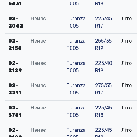
5431
T005
R18
02-
Немає
Turanza
225/45
Літо
2042
T005
R17
02-
Немає
Turanza
255/35
Літо
2158
T005
R19
02-
Немає
Turanza
225/40
Літо
2129
T005
R19
02-
Немає
Turanza
275/55
Літо
2211
T005
R17
02-
Немає
Turanza
225/45
Літо
3781
T005
R18
02-
Немає
Turanza
225/45
Літо