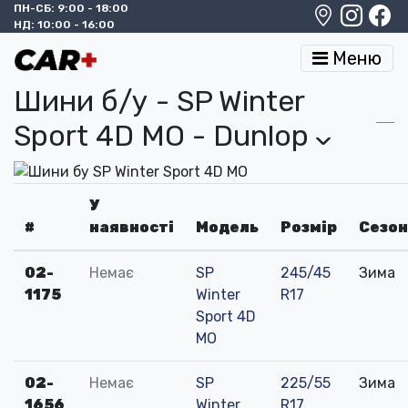
ПН-СБ: 9:00 - 18:00
НД: 10:00 - 16:00
Меню
Шини б/у - SP Winter
Sport 4D MO - Dunlop
›
У
#
наявності
Модель
Розмір
Сезон
02-
Немає
SP
245/45
Зима
1175
Winter
R17
Sport 4D
MO
02-
Немає
SP
225/55
Зима
1656
Winter
R17