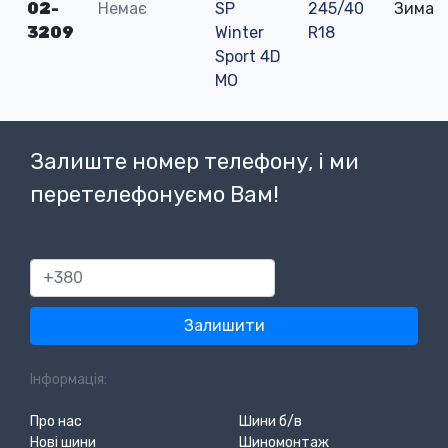
02-
Немає
SP
245/40
Зима
3209
Winter
R18
Sport 4D
MO
Залиште номер телефону, і ми
перетелефонуємо Вам!
380
Залишити
Інформація:
Про нас
Шини б/в
Нові шини
Шиномонтаж