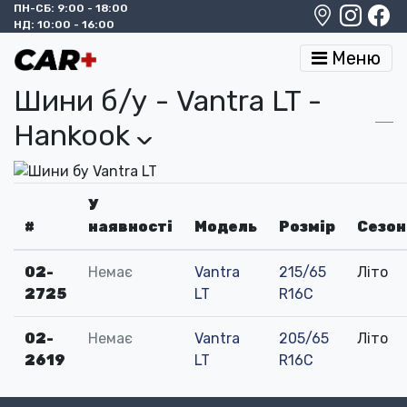
ПН-СБ: 9:00 - 18:00
НД: 10:00 - 16:00
Меню
Шини б/у - Vantra LT -
Hankook
›
У
#
наявності
Модель
Розмір
Сезон
02-
Немає
Vantra
215/65
Літо
2725
LT
R16C
02-
Немає
Vantra
205/65
Літо
2619
LT
R16C