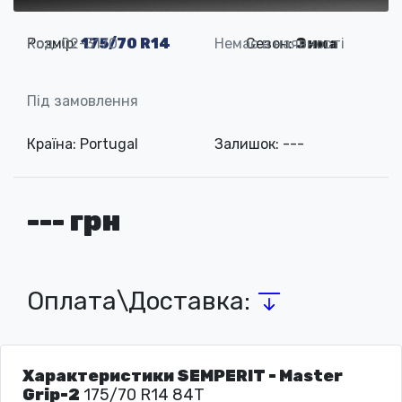
Розмір:
Код: 02-3170
175/70 R14
Немає в наявності
Сезон:
Зима
Під замовлення
Країна: Portugal
Залишок: ---
--- грн
Оплата\Доставка:
Характеристики SEMPERIT - Master
Grip-2
175/70 R14 84T