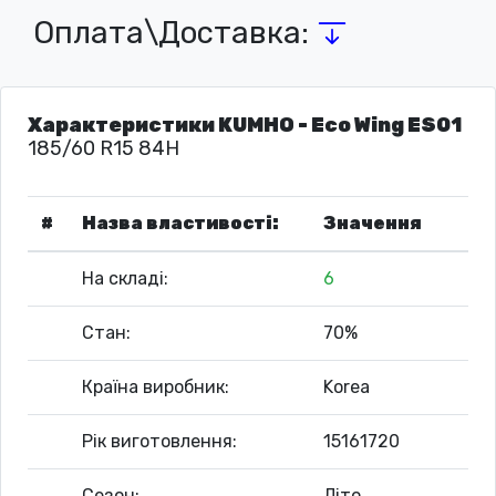
Оплата\Доставка:
Характеристики KUMHO - Eco Wing ES01
185/60 R15 84H
#
Назва властивості:
Значення
На складі:
6
Стан:
70%
Країна виробник:
Korea
Рік виготовлення:
15161720
Сезон:
Літо