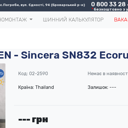
0 800 33 28
.Погреби, вул. Єдності, 94 (Броварський р-н)
*
безкоштовно з у
НОМОНТАЖ
ШИННИЙ КАЛЬКУЛЯТОР
ВАКА
EN - Sincera SN832 Ecor
Код: 02-2590
Немає в наявност
Країна: Thailand
Залишок: ---
--- грн