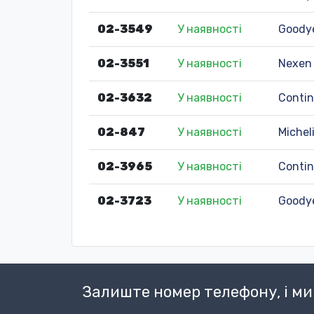
02-3549
У наявності
Goody
02-3551
У наявності
Nexen
02-3632
У наявності
Contin
02-847
У наявності
Michel
02-3965
У наявності
Contin
02-3723
У наявності
Goody
Залиште номер телефону, і м