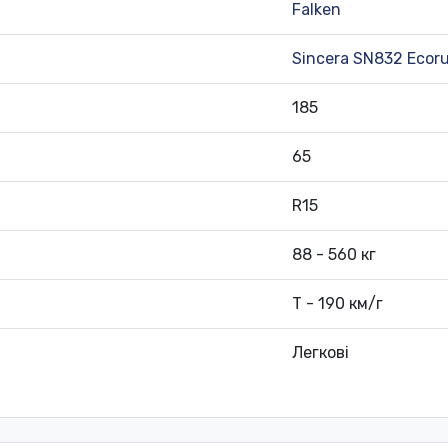
Falken
Sincera SN832 Ecor
185
65
R15
88 - 560 кг
T - 190 км/г
Легкові