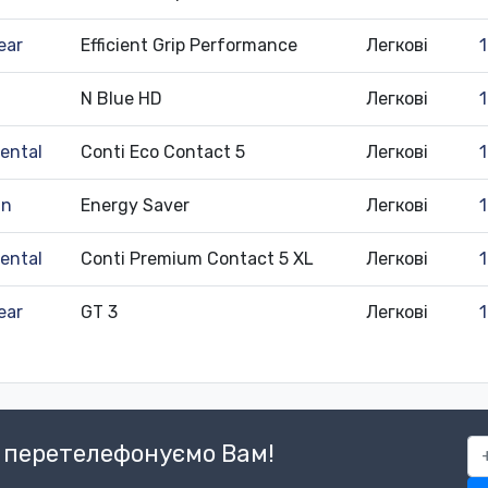
ear
Efficient Grip Performance
Легкові
N Blue HD
Легкові
ental
Conti Eco Contact 5
Легкові
in
Energy Saver
Легкові
ental
Conti Premium Contact 5 XL
Легкові
ear
GT 3
Легкові
380
и перетелефонуємо Вам!