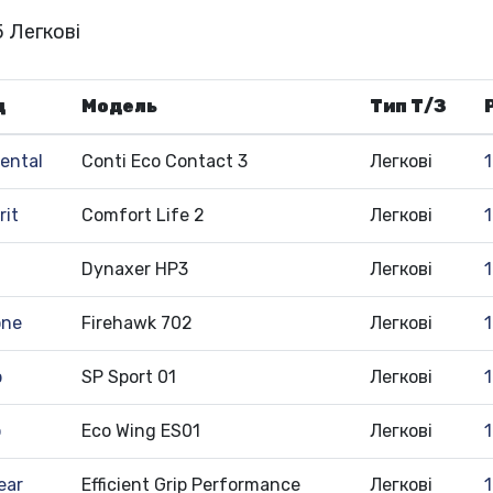
 Легкові
д
Модель
Тип Т/З
ental
Conti Eco Contact 3
Легкові
it
Comfort Life 2
Легкові
Dynaxer HP3
Легкові
one
Firehawk 702
Легкові
p
SP Sport 01
Легкові
o
Eco Wing ES01
Легкові
ear
Efficient Grip Performance
Легкові