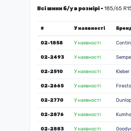
Всі шини б/у в розмірі -
185/65 R15
#
У наявності
Брен
02-1858
У наявності
Contin
02-2493
У наявності
Semper
02-2510
У наявності
Kleber
02-2665
У наявності
Firest
02-2770
У наявності
Dunlo
02-2876
У наявності
Kumh
02-2883
У наявності
Goody