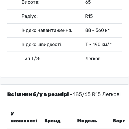
Висота:
65
Радіус:
R15
Індекс навантаження:
88 - 560 кг
Індекс швидкості:
T - 190 км/г
Тип Т/З:
Легкові
Всі шини б/у в розмірі -
185/65 R15 Легкові
У
наявності
Бренд
Модель
Варті