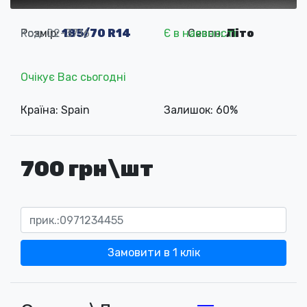
Розмір:
Код: 02-3716
185/70 R14
Є в наявності
Сезон:
Літо
Очікує Вас сьогодні
Країна: Spain
Залишок: 60%
700 грн\шт
Замовити в 1 клік