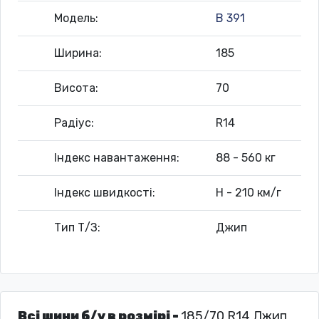
Модель:
B 391
Ширина:
185
Висота:
70
Радіус:
R14
Індекс навантаження:
88 - 560 кг
Індекс швидкості:
H - 210 км/г
Тип Т/З:
Джип
Всі шини б/у в розмірі -
185/70 R14 Джип