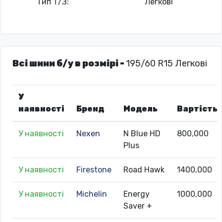
Тип Т/З:
Легкові
Всі шини б/у в розмірі -
195/60 R15 Легкові
У
наявності
Бренд
Модель
Вартість
У наявності
Nexen
N Blue HD
800,000
Plus
У наявності
Firestone
Road Hawk
1400,000
У наявності
Michelin
Energy
1000,000
Saver +