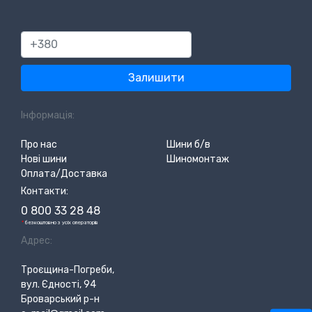
380
Залишити
Інформація:
Про нас
Шини б/в
Нові шини
Шиномонтаж
Оплата/Доставка
Контакти:
0 800 33 28 48
*
безкоштовно з усіх операторів
Адрес:
Троєщина-Погреби,
вул. Єдності, 94
Броварський р-н