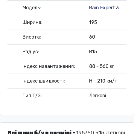
Модель:
Rain Expert 3
Ширина:
195
Висота:
60
Радіус:
R15
Індекс навантаження:
88 - 560 кг
Індекс швидкості:
H - 210 км/г
Тип Т/З:
Легкові
Всі шини б/у в розмірі -
195/60 R15 Легкові