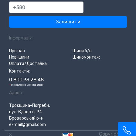
380
Залишити
Інформація:
Про нас
Шини б/в
Нові шини
Шиномонтаж
Оплата/Доставка
Контакти:
0 800 33 28 48
*
безкоштовно з усіх операторів
Адрес:
Троєщина-Погреби,
вул. Єдності, 94
Броварський р-н
e-mail@gmail.com
x
Copyright ©