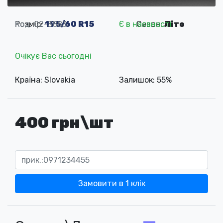
Розмір:
Код: 02-3883
195/60 R15
Є в наявності
Сезон:
Літо
Очікує Вас сьогодні
Країна: Slovakia
Залишок: 55%
400 грн\шт
Замовити в 1 клік