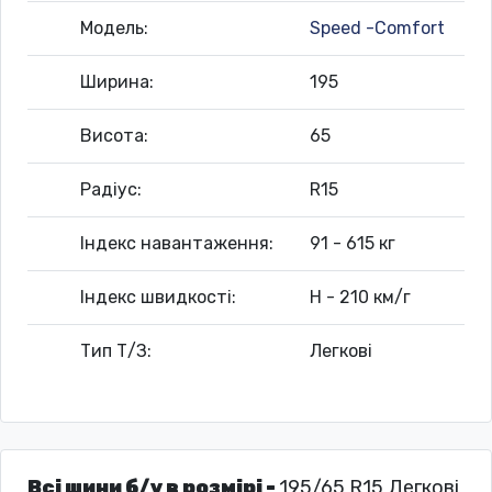
Модель:
Speed -Comfort
Ширина:
195
Висота:
65
Радіус:
R15
Індекс навантаження:
91 - 615 кг
Індекс швидкості:
H - 210 км/г
Тип Т/З:
Легкові
Всі шини б/у в розмірі -
195/65 R15 Легкові