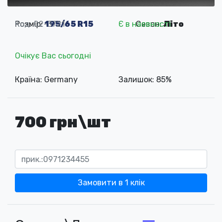
Розмір:
Код: 02-3721
195/65 R15
Є в наявності
Сезон:
Літо
Очікує Вас сьогодні
Країна: Germany
Залишок: 85%
700 грн\шт
Замовити в 1 клік