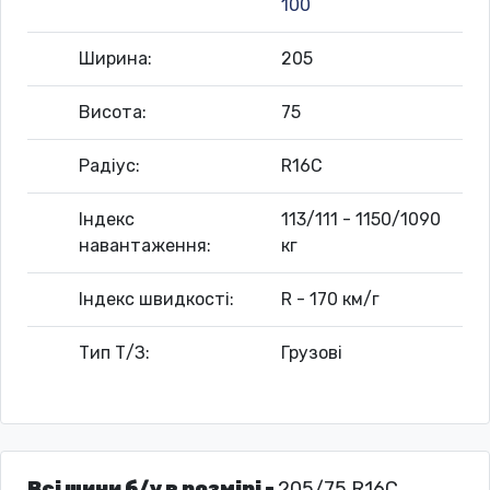
100
Ширина:
205
Висота:
75
Радіус:
R16C
Індекс
113/111 - 1150/1090
навантаження:
кг
Індекс швидкості:
R - 170 км/г
Тип Т/З:
Грузові
Всі шини б/у в розмірі -
205/75 R16C