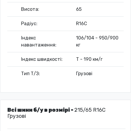
Висота:
65
Радіус:
R16C
Індекс
106/104 - 950/900
навантаження:
кг
Індекс швидкості:
T - 190 км/г
Тип Т/З:
Грузові
Всі шини б/у в розмірі -
215/65 R16C
Грузові