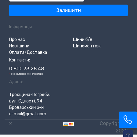
Залишити
Інформація:
Про нас
Шини б/в
Нові шини
Шиномонтаж
Оплата/Доставка
Контакти:
0 800 33 28 48
*
безкоштовно з усіх операторів
Адрес:
Троєщина-Погреби,
вул. Єдності, 94
Броварський р-н
e-mail@gmail.com
x
Copyright ©
2022