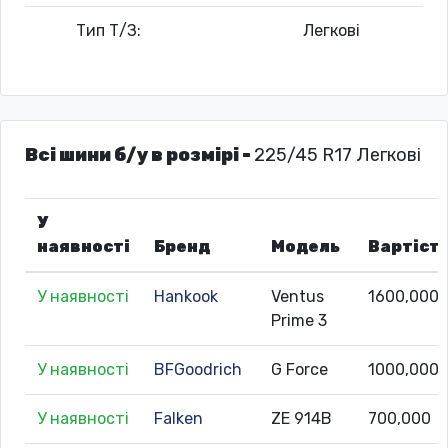
Тип Т/З:
Легкові
Всі шини б/у в розмірі -
225/45 R17 Легкові
У
наявності
Бренд
Модель
Вартіст
У наявності
Hankook
Ventus
1600,000
Prime 3
У наявності
BFGoodrich
G Force
1000,000
У наявності
Falken
ZE 914B
700,000