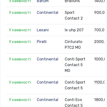
У наявності
Barum
Bravuris
1400,0
У наявності
Continental
Sport
900,0
Contact 2
У наявності
Lexani
lx uhp 207
700,00
У наявності
Pirelli
Cinturato
2000,
P7C2 MO
У наявності
Continental
Conti Sport
1000,0
Contact 5
MO
У наявності
Continental
Conti Sport
1100,0
Contact 5
У наявності
Continental
Conti Eco
1800,0
Contact 5