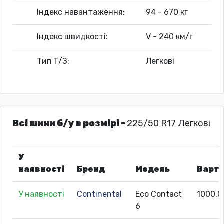
Індекс навантаження:
94 - 670 кг
Індекс швидкості:
V - 240 км/г
Тип Т/З:
Легкові
Всі шини б/у в розмірі -
225/50 R17 Легкові
У
наявності
Бренд
Модель
Варті
У наявності
Continental
Eco Contact
1000,0
6