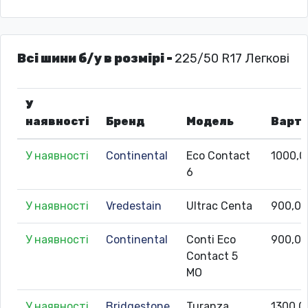
Всі шини б/у в розмірі -
225/50 R17 Легкові
У
наявності
Бренд
Модель
Варті
У наявності
Continental
Eco Contact
1000,0
6
У наявності
Vredestain
Ultrac Centa
900,0
У наявності
Continental
Conti Eco
900,0
Contact 5
MO
У наявності
Bridgestone
Turanza
1300,0