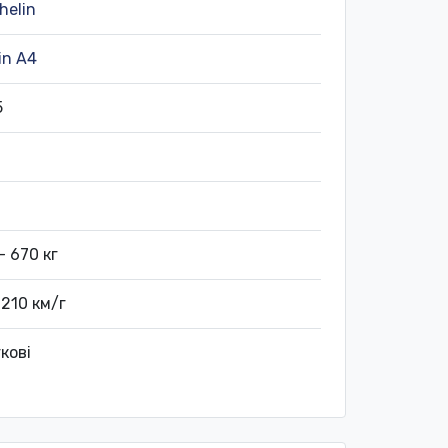
helin
in A4
5
- 670 кг
 210 км/г
кові