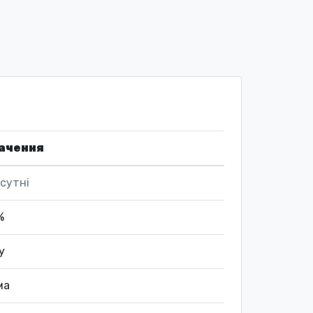
ачення
сутні
%
ly
ма