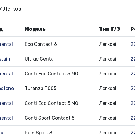
7 Легкові
д
Модель
Тип Т/З
Р
nental
Eco Contact 6
Легкові
2
stain
Ultrac Centa
Легкові
2
nental
Conti Eco Contact 5 MO
Легкові
2
estone
Turanza T005
Легкові
2
nental
Conti Eco Contact 5 MO
Легкові
2
nental
Conti Sport Contact 5
Легкові
2
al
Rain Sport 3
Легкові
2