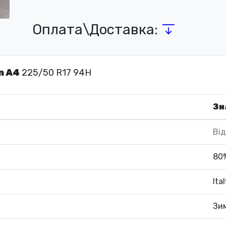
Оплата\Доставка:
n A4
225/50 R17 94H
Зн
Від
80
Ita
Зи