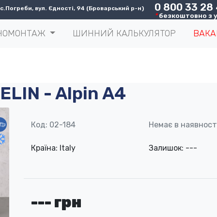
0 800 33 28
.Погреби, вул. Єдності, 94 (Броварський р-н)
*
безкоштовно з у
НОМОНТАЖ
ШИННИЙ КАЛЬКУЛЯТОР
ВАКА
ELIN - Alpin A4
Код: 02-184
Немає в наявност
Країна: Italy
Залишок: ---
--- грн