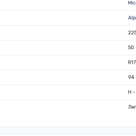
Mic
Alp
22
50
R17
94 
H -
Лег