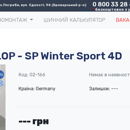
0 800 33 28
.Погреби, вул. Єдності, 94 (Броварський р-н)
*
безкоштовно з у
НОМОНТАЖ
ШИННИЙ КАЛЬКУЛЯТОР
ВАКА
OP - SP Winter Sport 4D
Код: 02-166
Немає в наявност
Країна: Germany
Залишок: ---
--- грн