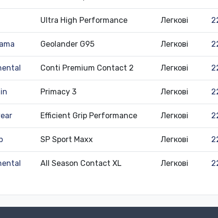
Ultra High Performance
Легкові
2
hama
Geolander G95
Легкові
2
nental
Conti Premium Contact 2
Легкові
2
in
Primacy 3
Легкові
2
ear
Efficient Grip Performance
Легкові
2
p
SP Sport Maxx
Легкові
2
nental
All Season Contact XL
Легкові
2
380