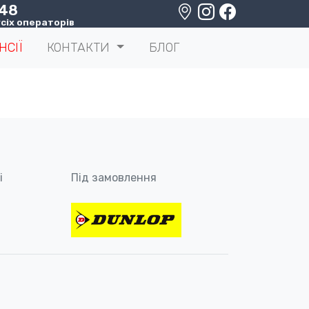
 48
сіх операторів
НСІЇ
КОНТАКТИ
БЛОГ
і
Під замовлення