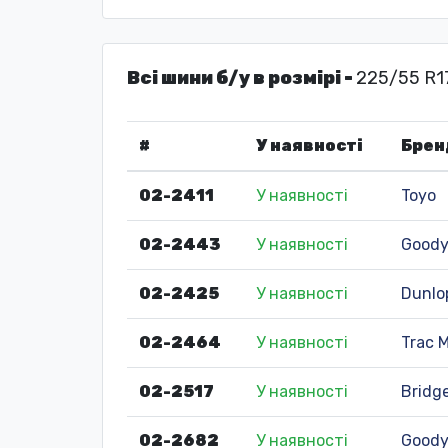
Всі шини б/у в розмірі -
225/55 R1
#
У наявності
Брен
02-2411
У наявності
Toyo
02-2443
У наявності
Goody
02-2425
У наявності
Dunlo
02-2464
У наявності
Trac 
02-2517
У наявності
Bridg
02-2682
У наявності
Goody