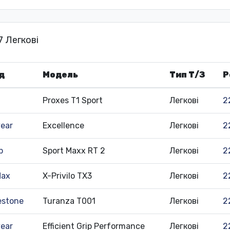
7 Легкові
д
Модель
Тип Т/З
Р
Proxes T1 Sport
Легкові
2
ear
Excellence
Легкові
2
p
Sport Maxx RT 2
Легкові
2
Max
X-Privilo TX3
Легкові
2
estone
Turanza T001
Легкові
2
ear
Efficient Grip Performance
Легкові
2