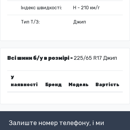
Індекс швидкості:
H - 210 км/г
Тип Т/З:
Джип
Всі шини б/у в розмірі -
225/65 R17 Джип
У
наявності
Бренд
Модель
Вартість
Залиште номер телефону, і ми