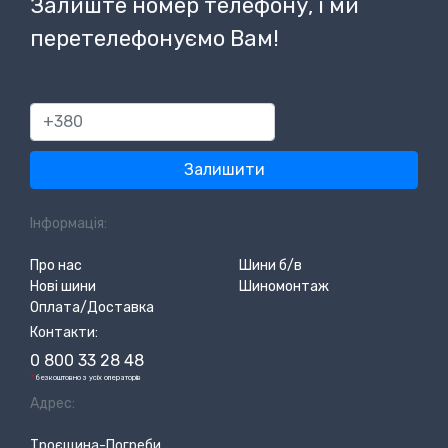
Залиште номер телефону, і ми
перетелефонуємо Вам!
380
Залишити
Інформація:
Про нас
Шини б/в
Нові шини
Шиномонтаж
Оплата/Доставка
Контакти:
0 800 33 28 48
*
безкоштовно з усіх операторів
Адрес:
Троєщина-Погреби,