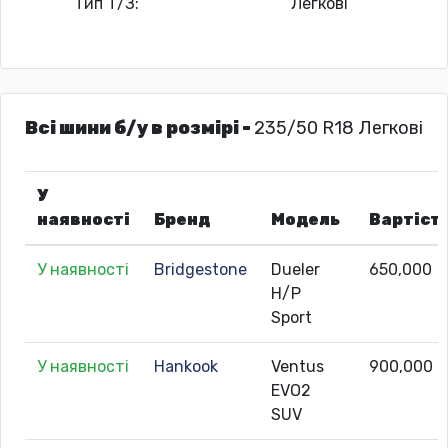
Тип Т/З:
Легкові
Всі шини б/у в розмірі -
235/50 R18 Легкові
У
наявності
Бренд
Модель
Вартіст
У наявності
Bridgestone
Dueler
650,000
H/P
Sport
У наявності
Hankook
Ventus
900,000
EVO2
SUV