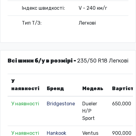
Індекс швидкості:
V - 240 км/г
Тип Т/З:
Легкові
Всі шини б/у в розмірі -
235/50 R18 Легкові
У
наявності
Бренд
Модель
Вартіст
У наявності
Bridgestone
Dueler
650,000
H/P
Sport
У наявності
Hankook
Ventus
900,000