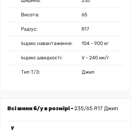
Ширина:
235
Висота:
65
Радіус:
R17
Індекс навантаження:
104 - 900 кг
Індекс швидкості:
V - 240 км/г
Тип Т/З:
Джип
Всі шини б/у в розмірі -
235/65 R17 Джип
У