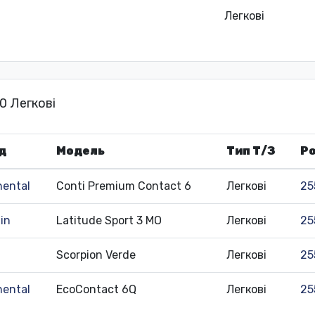
Легкові
0 Легкові
д
Модель
Тип Т/З
Ро
nental
Conti Premium Contact 6
Легкові
25
in
Latitude Sport 3 MO
Легкові
25
Scorpion Verde
Легкові
25
nental
EcoContact 6Q
Легкові
25