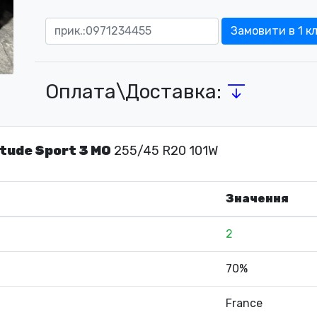
Замовити в 1 кл
Оплата\Доставка:
tude Sport 3 MO
255/45 R20 101W
Значення
2
70%
France