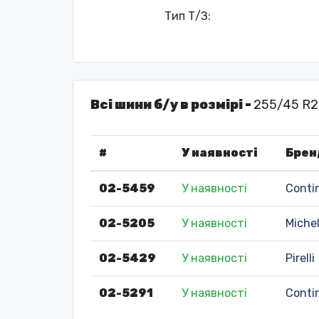
Тип Т/З:
Всі шини б/у в розмірі -
255/45 R2
#
У наявності
Брен
02-5459
У наявності
Conti
02-5205
У наявності
Michel
02-5429
У наявності
Pirelli
02-5291
У наявності
Conti