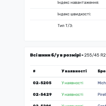
Індекс навантаження:
Індекс швидкості:
Тип Т/З:
Всі шини б/у в розмірі -
255/45 R2
#
У наявності
Бре
02-5205
У наявності
Mich
02-5429
У наявності
Pirel