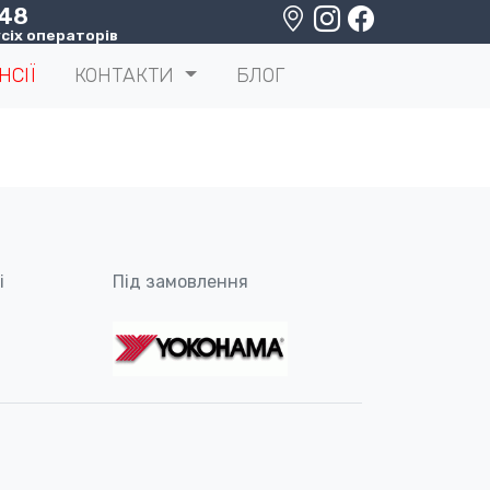
 48
сіх операторів
НСІЇ
КОНТАКТИ
БЛОГ
і
Під замовлення