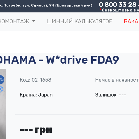
0 800 33 28
.Погреби, вул. Єдності, 94 (Броварський р-н)
*
безкоштовно з у
НОМОНТАЖ
ШИННИЙ КАЛЬКУЛЯТОР
ВАКА
OHAMA - W*drive FDA9
Код: 02-1658
Немає в наявност
Країна: Japan
Залишок: ---
--- грн