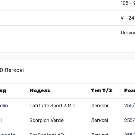
105 - 
V - 24
Легко
0 Легкові
нд
Модель
Тип Т/З
Роз
elin
Latitude Sport 3 MO
Легкові
255/
li
Scorpion Verde
Легкові
255/