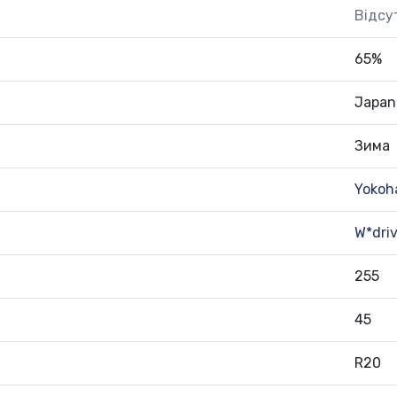
Відсу
65%
Japan
Зима
Yoko
W*dri
255
45
R20