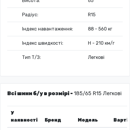
Висота:
65
Радіус:
R15
Індекс навантаження:
88 - 560 кг
Індекс швидкості:
H - 210 км/г
Тип Т/З:
Легкові
Всі шини б/у в розмірі -
185/65 R15 Легкові
У
наявності
Бренд
Модель
Варті