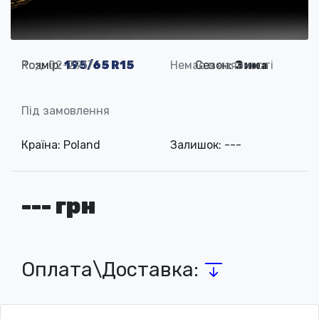
Розмір:
Код: 02-2917
195/65 R15
Немає в наявності
Сезон:
Зима
Під замовлення
Країна: Poland
Залишок: ---
--- грн
Оплата\Доставка: