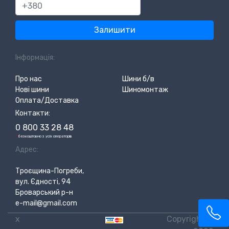
380
Залишити
Інформація:
Про нас
Шини б/в
Нові шини
Шиномонтаж
Оплата/Доставка
Контакти:
0 800 33 28 48
*
безкоштовно з усіх операторів
Адрес:
Троєщина-Погреби,
вул. Єдності, 94
Броварський р-н
e-mail@gmail.com
x
Copyright ©