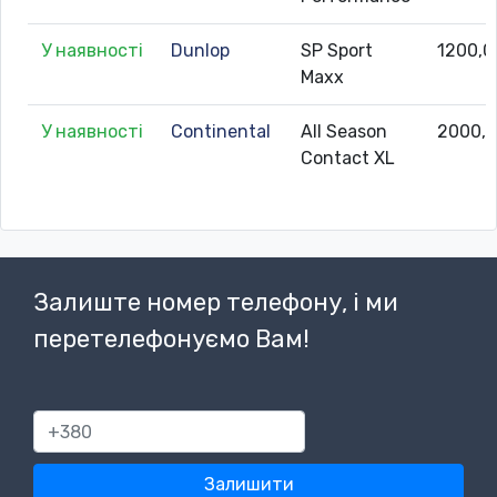
У наявності
Dunlop
SP Sport
1200,0
Maxx
У наявності
Continental
All Season
2000,
Contact XL
Залиште номер телефону, і ми
перетелефонуємо Вам!
380
Залишити