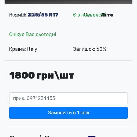
Розмір:
Код: 02-3675
225/55 R17
Є в наявності
Сезон:
Літо
Очікує Вас сьогодні
Країна: Italy
Залишок: 60%
1800 грн\шт
Замовити в 1 клік