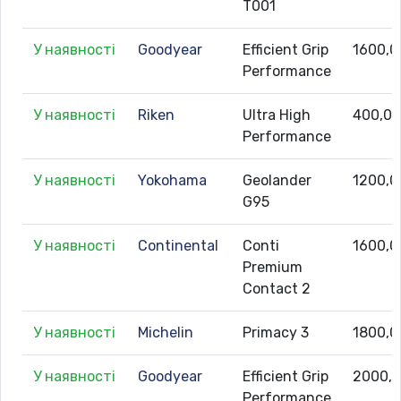
T001
У наявності
Goodyear
Efficient Grip
1600,0
Performance
У наявності
Riken
Ultra High
400,0
Performance
У наявності
Yokohama
Geolander
1200,0
G95
У наявності
Continental
Conti
1600,0
Premium
Contact 2
У наявності
Michelin
Primacy 3
1800,0
У наявності
Goodyear
Efficient Grip
2000,
Performance