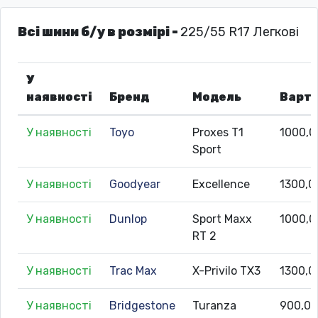
Всі шини б/у в розмірі -
225/55 R17 Легкові
У
наявності
Бренд
Модель
Варті
У наявності
Toyo
Proxes T1
1000,0
Sport
У наявності
Goodyear
Excellence
1300,0
У наявності
Dunlop
Sport Maxx
1000,0
RT 2
У наявності
Trac Max
X-Privilo TX3
1300,0
У наявності
Bridgestone
Turanza
900,0